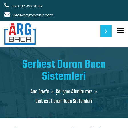
+90 212 892 38 47
info@argmekanik.com
M
Serbest Duran Baca
Sistemleri
Ana Sayfa
Çalışma Alanlarımız
Serbest Duran Baca Sistemleri