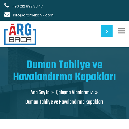
+90 212 892 38 47
info@argmekanik.com
M
Duman Tahliye ve
Havalandırma Kapakları
Ana Sayfa
Çalışma Alanlarımız
Duman Tahliye ve Havalandırma Kapakları