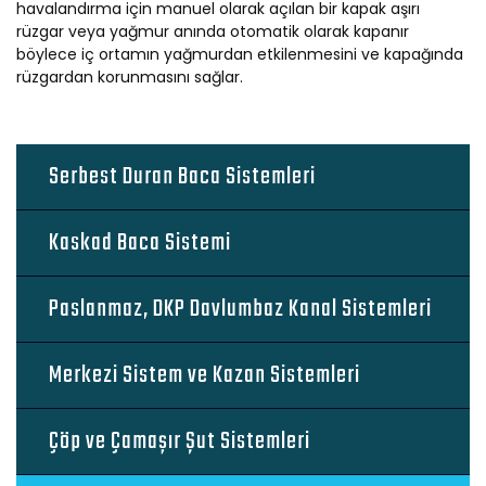
havalandırma için manuel olarak açılan bir kapak aşırı
rüzgar veya yağmur anında otomatik olarak kapanır
böylece iç ortamın yağmurdan etkilenmesini ve kapağında
rüzgardan korunmasını sağlar.
Serbest Duran Baca Sistemleri
Kaskad Baca Sistemi
Paslanmaz, DKP Davlumbaz Kanal Sistemleri
Merkezi Sistem ve Kazan Sistemleri
Çöp ve Çamaşır Şut Sistemleri