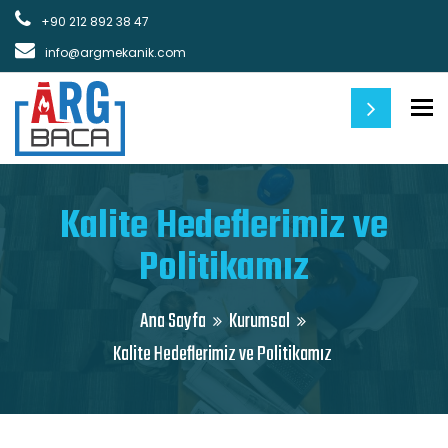
+90 212 892 38 47
info@argmekanik.com
M
Kalite Hedeflerimiz ve
Politikamız
Ana Sayfa
Kurumsal
Kalite Hedeflerimiz ve Politikamız